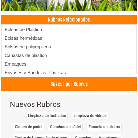
Rubros Relacionados
Bolsas de Plástico
Bolsas herméticas
Bolsas de polipropileno
Canastas de plástico
Empaques
Envases y Bandejas Plásticas
Plásticos, Artículos de
Buscar por Rubros
Plásticos, Envases de
Plásticos, Fábricas de
Nuevos Rubros
Plásticos
Productos de Plástico
Limpieza de fachadas
Limpieza de vidrios
Clases de pádel
Canchas de pádel
Escuela de pilotos
Centro de formación de pilotos
Consolas
Videojuegos