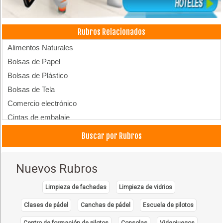
Rubros Relacionados
Alimentos Naturales
Bolsas de Papel
Bolsas de Plástico
Bolsas de Tela
Comercio electrónico
Cintas de embalaje
Cintas de doble contacto
Buscar por Rubros
Cintas adhesivas
Cintas reflectivas
Nuevos Rubros
Cintas con impresión
Cintas Plásticas
Limpieza de fachadas
Limpieza de vidrios
Cintas
Clases de pádel
Canchas de pádel
Escuela de pilotos
Fabrica de Chocolates
Centro de formación de pilotos
Consolas
Videojuegos