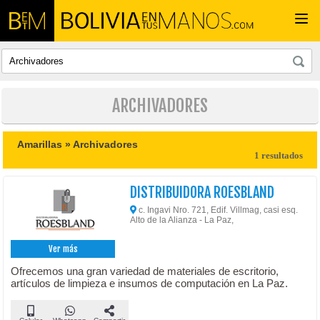
Togg
navi
ARCHIVADORES
Amarillas »
Archivadores
1 resultados
DISTRIBUIDORA ROESBLAND
c. Ingavi Nro. 721, Edif. Villmag, casi esq.
Alto de la Alianza - La Paz,
Ver más
Ofrecemos una gran variedad de materiales de escritorio,
artículos de limpieza e insumos de computación en La Paz.