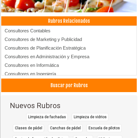
Rubros Relacionados
Consultores Contables
Consultores de Marketing y Publicidad
Consultores de Planificación Estratégica
Consultores en Administración y Empresa
Consultores en Informática
Consultores en Ingeniería
Consultores en Recursos Humanos
Buscar por Rubros
Consultores Financieros
Consultores Jurídicos
Nuevos Rubros
Consultorías
Seminarios
Limpieza de fachadas
Limpieza de vidrios
Clases de pádel
Canchas de pádel
Escuela de pilotos