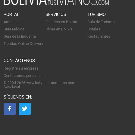
PORTAL
SERVICIOS
TURISMO
Amarillas
Feriados en Bolivia
Guía de Turismo
Guía Médica
Clima en Bolivia
Hoteles
Guía de la Industria
Restaurantes
Tiendas Online Delivery
CONTÁCTENOS
Registre su empresa
Contáctenos por e-mail
© 2004-2026 www.boliviaentusmanos.com
Aviso Legal
SÍGUENOS EN: