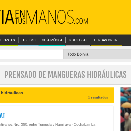
AURANTES
TURISMO
GUÍA MÉDICA
INDUSTRIAS
TIENDAS ONLINE
PRENSADO DE MANGUERAS HIDRÁULICAS
hidráulicas
1 resultados
CAT
ntivañez Nro. 380, entre Tumusla y Hamiraya - Cochabamba,