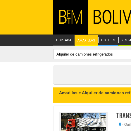
PORTADA
HOTELES
REST
AMARILLAS
Amarillas »
Alquiler de camiones ref
TRANS
- Quil