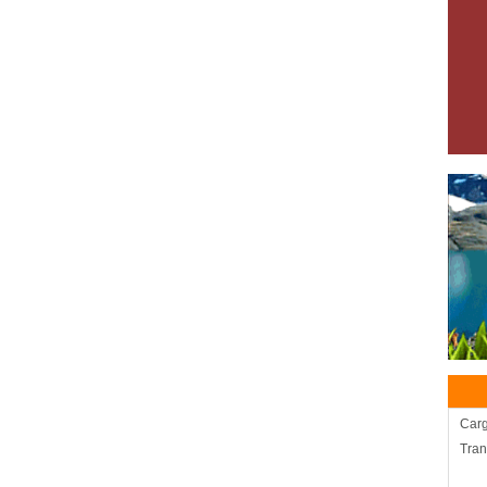
Carg
Tran