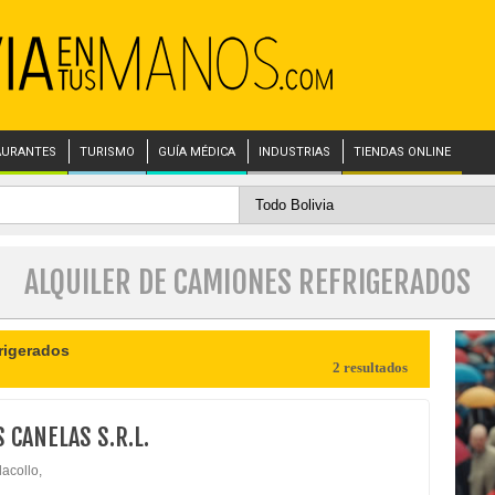
AURANTES
TURISMO
GUÍA MÉDICA
INDUSTRIAS
TIENDAS ONLINE
ALQUILER DE CAMIONES REFRIGERADOS
rigerados
2 resultados
 CANELAS S.R.L.
lacollo,