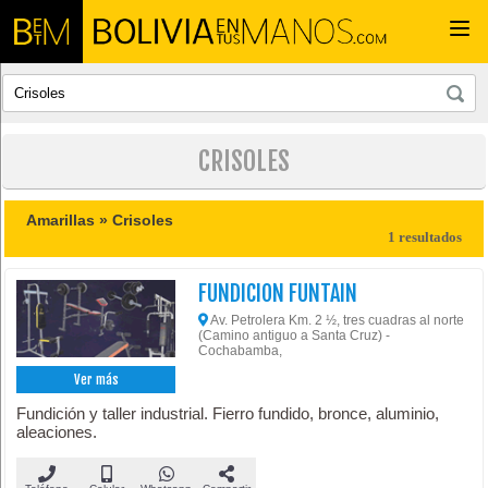
Togg
navi
CRISOLES
Amarillas »
Crisoles
1 resultados
FUNDICION FUNTAIN
Av. Petrolera Km. 2 ½, tres cuadras al norte
(Camino antiguo a Santa Cruz) -
Cochabamba,
Ver más
Fundición y taller industrial. Fierro fundido, bronce, aluminio,
aleaciones.