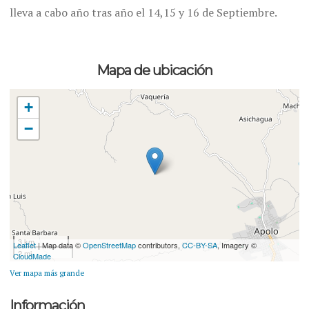
lleva a cabo año tras año el 14,15 y 16 de Septiembre.
Mapa de ubicación
+
−
3 km
Leaflet
| Map data ©
OpenStreetMap
contributors,
CC-BY-SA
, Imagery ©
2 mi
CloudMade
Ver mapa más grande
Información