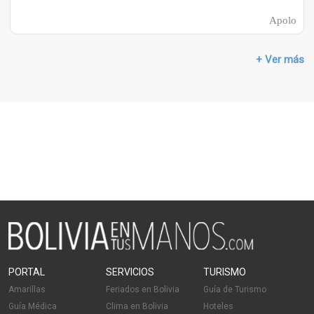
Apolo
+ Ver más
PORTAL
SERVICIOS
TURISMO
Amarillas
Feriados en Bolivia
Guía de Turismo
Guía Médica
Clima en Bolivia
Hoteles