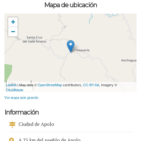
Mapa de ubicación
+
−
3 km
Leaflet
| Map data ©
OpenStreetMap
contributors,
CC-BY-SA
, Imagery ©
2 mi
CloudMade
Ver mapa más grande
Información
Ciudad de Apolo
A 25 km del pueblo de Apolo