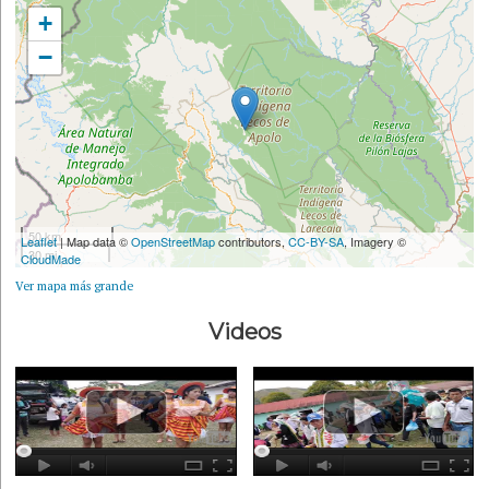
+
−
50 km
Leaflet
| Map data ©
OpenStreetMap
contributors,
CC-BY-SA
, Imagery ©
30 mi
CloudMade
Ver mapa más grande
Videos