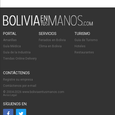
PORTAL
SERVICIOS
TURISMO
Amarillas
Feriados en Bolivia
Guía de Turismo
Guía Médica
Clima en Bolivia
Hoteles
Guía de la Industria
Restaurantes
Tiendas Online Delivery
CONTÁCTENOS
Registre su empresa
Contáctenos por e-mail
© 2004-2026 www.boliviaentusmanos.com
Aviso Legal
SÍGUENOS EN: