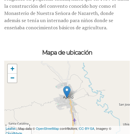
la construcción del convento conocido hoy como el
Monasterio de Nuestra Señora de Nazareth, donde
además se tenía un internado para niños donde se
enseñaba conocimientos básicos de agricultura.
Mapa de ubicación
+
−
3 km
Leaflet
| Map data ©
OpenStreetMap
contributors,
CC-BY-SA
, Imagery ©
2 mi
CloudMade