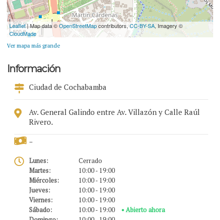
200 m
Leaflet
| Map data ©
OpenStreetMap
contributors,
CC-BY-SA
, Imagery ©
500 ft
CloudMade
Ver mapa más grande
Información
Ciudad de Cochabamba
Av. General Galindo entre Av. Villazón y Calle Raúl
Rivero.
-
Lunes:
Cerrado
Martes:
10:00 - 19:00
Miércoles:
10:00 - 19:00
Jueves:
10:00 - 19:00
Viernes:
10:00 - 19:00
Sábado:
10:00 - 19:00
• Abierto ahora
Domingo:
10:00 - 19:00