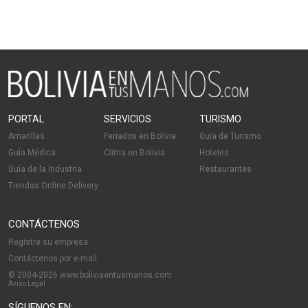
PORTAL
SERVICIOS
TURISMO
Amarillas
Feriados en Bolivia
Guía de Turismo
Guía Médica
Clima en Bolivia
Hoteles
Guía de la Industria
Restaurantes
Tiendas Online Delivery
CONTÁCTENOS
Registre su empresa
Contáctenos por e-mail
© 2004-2026 www.boliviaentusmanos.com
Aviso Legal
SÍGUENOS EN: