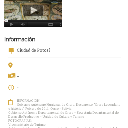
Información
Ciudad de Potosí
-
-
-
INFORMACIÓN:
Gobierno Autónomo Municipal de Oruro. Documento “Oruro Legendario
e histórico” Febrero de 2011, Oruro - Bolivia
Gobierno Autónomo Departamental de Oruro – Secretaría Departamental de
Desarrollo Productivo – Unidad de Cultura y Turismo
FOTOGRAFÍAS:
Viceministerio de Turismo