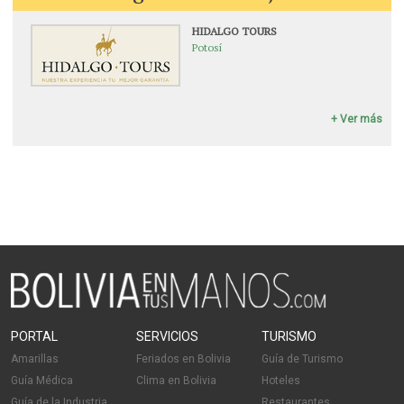
HIDALGO TOURS
Potosí
+ Ver más
PORTAL
SERVICIOS
TURISMO
Amarillas
Feriados en Bolivia
Guía de Turismo
Guía Médica
Clima en Bolivia
Hoteles
Guía de la Industria
Restaurantes