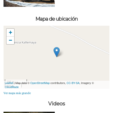
Mapa de ubicación
+
−
200 m
Leaflet
| Map data ©
OpenStreetMap
contributors,
CC-BY-SA
, Imagery ©
500 ft
CloudMade
Ver mapa más grande
Videos