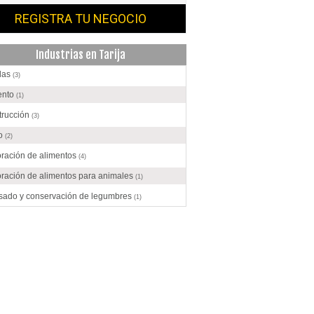
REGISTRA TU NEGOCIO
Industrias en Tarija
das
(3)
ento
(1)
trucción
(3)
o
(2)
ración de alimentos
(4)
ración de alimentos para animales
(1)
sado y conservación de legumbres
(1)
as Animales
(4)
ro
(5)
entas
(1)
trias Manufactureras
(1)
les de madera
(3)