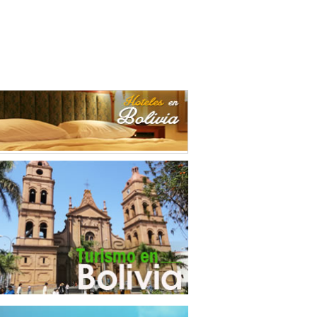
ctos Alimenticios
(1)
uctos de Madera
(1)
ctos de Plástico
(1)
uctos Lácteos
(4)
erías de Azúcar
(1)
ancias Químicas
(1)