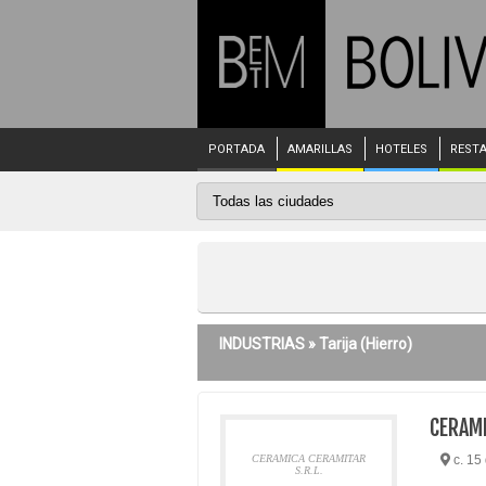
PORTADA
AMARILLAS
HOTELES
REST
INDUSTRIAS »
Tarija
(Hierro)
CERAMI
CERAMICA CERAMITAR
c. 15 
S.R.L.