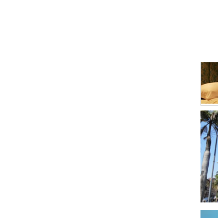
Produ
Prod
Produ
Prod
Refin
Sust