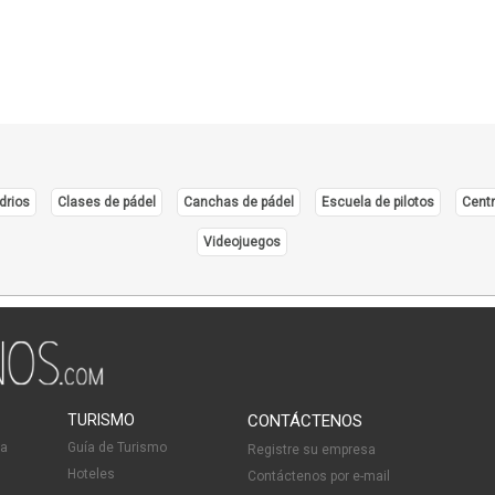
drios
Clases de pádel
Canchas de pádel
Escuela de pilotos
Centr
Videojuegos
TURISMO
CONTÁCTENOS
ia
Guía de Turismo
Registre su empresa
Hoteles
Contáctenos por e-mail