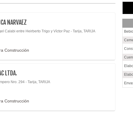
ICA NARVAEZ
el Calabi entre Heirberto Trigo y Víctor Paz - Tarija, TARIJA
Bebi
Cem
Cons
ara Construcción
Cuer
Elabo
C LTDA.
Elabo
mpero Nro. 294 - Tarija, TARIJA
Enva
Gras
Hier
ara Construcción
Impr
Indus
Mueb