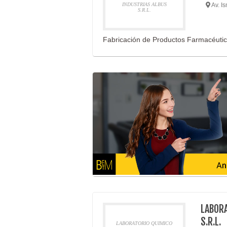
INDUSTRIAS ALBUS
Av. I
S.R.L.
Fabricación de Productos Farmacéuti
LABORA
S.R.L.
LABORATORIO QUIMICO