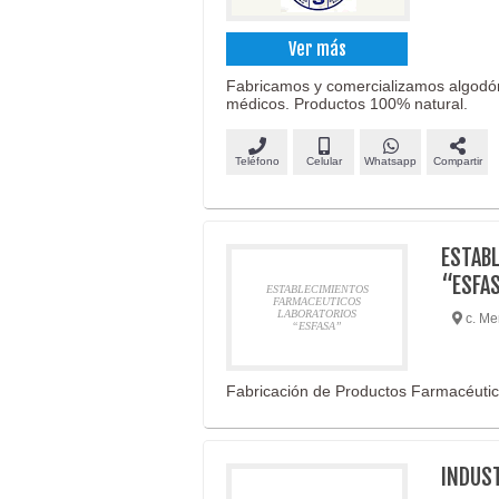
Ver más
Fabricamos y comercializamos algodón 
médicos. Productos 100% natural.
Teléfono
Celular
Whatsapp
Compartir
ESTAB
“ESFA
ESTABLECIMIENTOS
FARMACEUTICOS
LABORATORIOS
c. Me
“ESFASA”
Fabricación de Productos Farmacéuti
INDUST