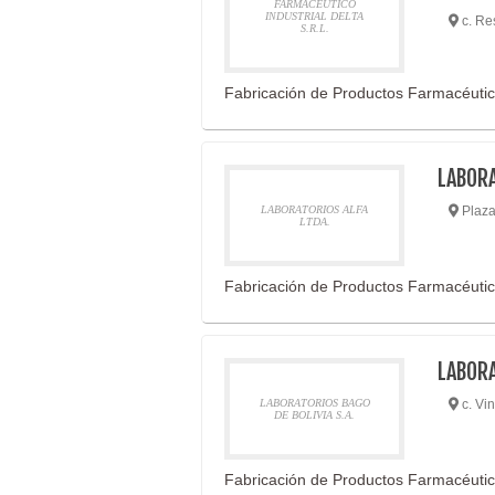
FARMACEUTICO
INDUSTRIAL DELTA
c. Re
S.R.L.
Fabricación de Productos Farmacéuti
LABORA
LABORATORIOS ALFA
Plaza
LTDA.
Fabricación de Productos Farmacéuti
LABORA
LABORATORIOS BAGO
c. Vi
DE BOLIVIA S.A.
Fabricación de Productos Farmacéuti