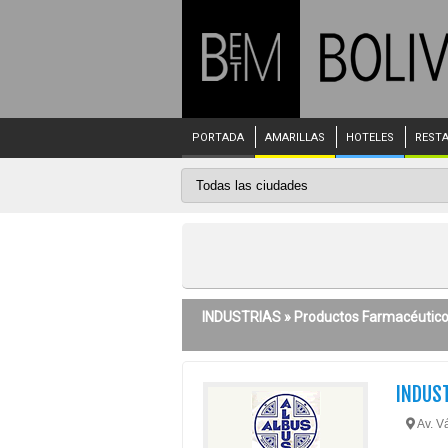
PORTADA
AMARILLAS
HOTELES
REST
INDUSTRIAS »
Productos Farmacéutic
INDUS
Av. V