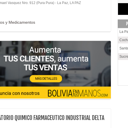
smael Vasquez Nro. 912 (Pura Pura) - La Paz, LA PAZ
cos y Medicamentos
P
La P
Coc
Santa
Sucr
TORIO QUIMICO FARMACEUTICO INDUSTRIAL DELTA