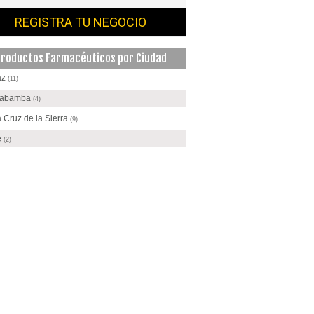
REGISTRA TU NEGOCIO
roductos Farmacéuticos por Ciudad
az
(11)
habamba
(4)
 Cruz de la Sierra
(9)
e
(2)