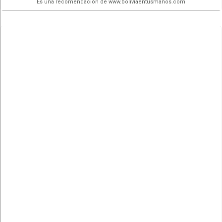
Es una recomendación de www.boliviaentusmanos.com