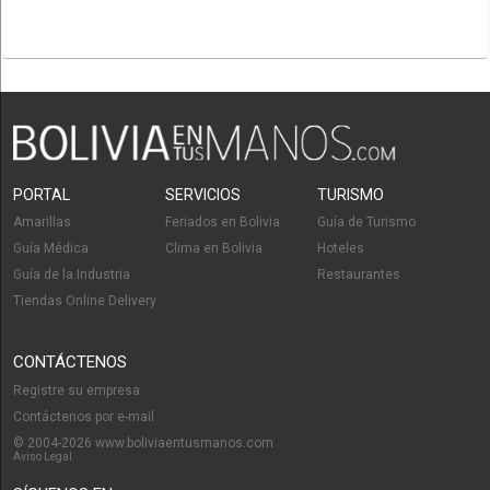
PORTAL
SERVICIOS
TURISMO
Amarillas
Feriados en Bolivia
Guía de Turismo
Guía Médica
Clima en Bolivia
Hoteles
Guía de la Industria
Restaurantes
Tiendas Online Delivery
CONTÁCTENOS
Registre su empresa
Contáctenos por e-mail
© 2004-2026 www.boliviaentusmanos.com
Aviso Legal