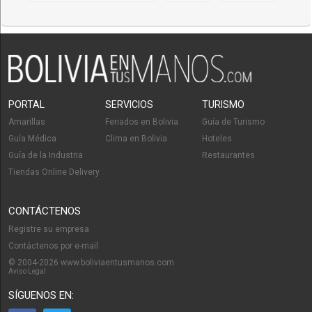
PORTAL
SERVICIOS
TURISMO
Amarillas
Feriados en Bolivia
Guía de Turismo
Guía Médica
Clima en Bolivia
Hoteles
Guía de la Industria
Restaurantes
Tiendas Online Delivery
CONTÁCTENOS
Registre su empresa
Contáctenos por e-mail
© 2004-2026 www.boliviaentusmanos.com
Aviso Legal
SÍGUENOS EN: