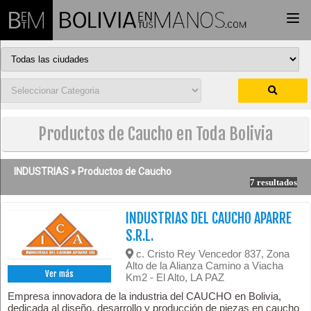
Togg
navi
Productos de Caucho en Toda Bolivia
INDUSTRIAS »
Productos de Caucho
7 resultados
INDUSTRIAS DEL CAUCHO APARRE
S.R.L.
c. Cristo Rey Vencedor 837, Zona
Alto de la Alianza Camino a Viacha
Ver más
Km2 - El Alto, LA PAZ
Empresa innovadora de la industria del CAUCHO en Bolivia,
dedicada al diseño, desarrollo y producción de piezas en caucho