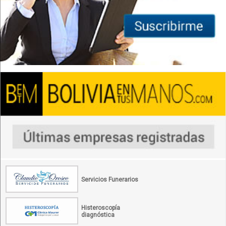
Servicios Funerarios
Histeroscopía
diagnóstica