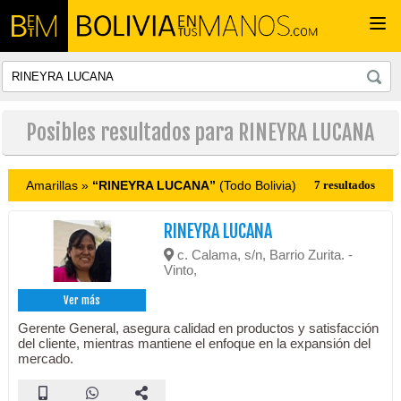
Togg
navi
Posibles resultados para RINEYRA LUCANA
Amarillas »
“RINEYRA LUCANA”
(Todo Bolivia)
7 resultados
RINEYRA LUCANA
c. Calama, s/n, Barrio Zurita. -
Vinto,
Ver más
Gerente General, asegura calidad en productos y satisfacción
del cliente, mientras mantiene el enfoque en la expansión del
mercado.