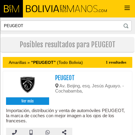
Togg
navi
Posibles resultados para PEUGEOT
Amarillas »
“PEUGEOT”
(Todo Bolivia)
1 resultados
PEUGEOT
Av. Beijing, esq. Jesús Aguayo. -
Cochabamba,
Ver más
Importación, distribución y venta de automóviles PEUGEOT,
la marca de coches con mejor imagen a los ojos de los
franceses.