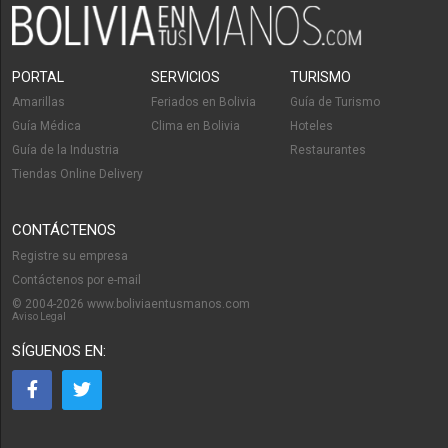
PORTAL
SERVICIOS
TURISMO
Amarillas
Feriados en Bolivia
Guía de Turismo
Guía Médica
Clima en Bolivia
Hoteles
Guía de la Industria
Restaurantes
Tiendas Online Delivery
CONTÁCTENOS
Registre su empresa
Contáctenos por e-mail
© 2004-2026 www.boliviaentusmanos.com
Aviso Legal
SÍGUENOS EN: