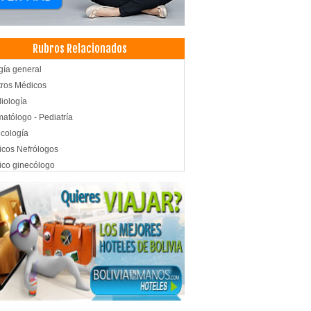
Rubros Relacionados
gía general
ros Médicos
iología
atólogo - Pediatría
cología
cos Nefrólogos
co ginecólogo
cos Otorrinolaringólogos
cos Urólogos
d: Centros Médicos
matología urología