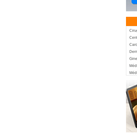
Ciru
Cent
Card
Derm
Gine
Médi
Médi
Médi
Médi
Salu
Trau