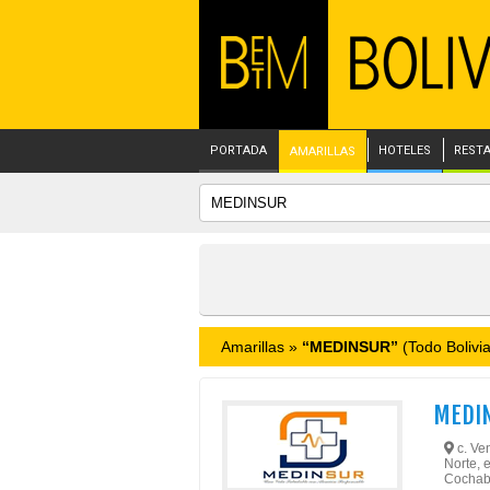
PORTADA
HOTELES
REST
AMARILLAS
Amarillas »
“MEDINSUR”
(Todo Bolivia
MEDI
c. Ven
Norte, 
Cochab