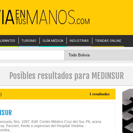
AURANTES
TURISMO
GUÍA MÉDICA
INDUSTRIAS
TIENDAS ONLINE
Posibles resultados para MEDINSUR
)
1 resultados
NSUR
ezuela, Nro. 1097, Edif. Centro Médico Cruz del Sur, Pb, acera
esq. Paccieri, frente a urgencias del Hospital Viedma. -
amba,