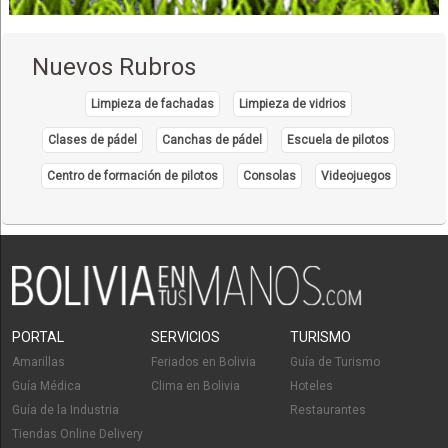
Nuevos Rubros
Limpieza de fachadas
Limpieza de vidrios
Clases de pádel
Canchas de pádel
Escuela de pilotos
Centro de formación de pilotos
Consolas
Videojuegos
PORTAL
SERVICIOS
TURISMO
Amarillas
Feriados en Bolivia
Guía de Turismo
Guía Médica
Clima en Bolivia
Hoteles
Guía de la Industria
Restaurantes
Tiendas Online Delivery