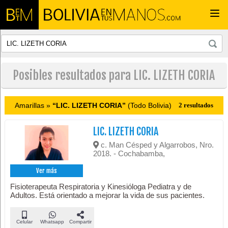
Togg
navi
Posibles resultados para LIC. LIZETH CORIA
Amarillas »
“LIC. LIZETH CORIA”
(Todo Bolivia)
2 resultados
LIC. LIZETH CORIA
c. Man Césped y Algarrobos, Nro.
2018. - Cochabamba,
Ver más
Fisioterapeuta Respiratoria y Kinesióloga Pediatra y de
Adultos. Está orientado a mejorar la vida de sus pacientes.
Celular
Whatsapp
Compartir