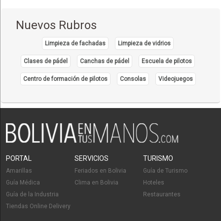
Nuevos Rubros
Limpieza de fachadas
Limpieza de vidrios
Clases de pádel
Canchas de pádel
Escuela de pilotos
Centro de formación de pilotos
Consolas
Videojuegos
PORTAL
SERVICIOS
TURISMO
Amarillas
Feriados en Bolivia
Guía de Turismo
Guía Médica
Clima en Bolivia
Hoteles
Guía de la Industria
Restaurantes
Tiendas Online Delivery