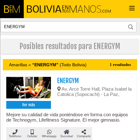
Togg
navi
Posibles resultados para ENERGYM
Amarillas »
“ENERGYM”
(Todo Bolivia)
1 resultados
ENERGYM
Av. Arce Torre Hall, Plaza Isabel la
Catolica (Sopocachi) - La Paz,
Ver más
Mejore su calidad de vida poniéndose en forma con equipos
de Technogym, Lifefitness Signature. El mejor gimnasio.
Teléfono
Celular
Whatsapp
Sucursal
Compartir