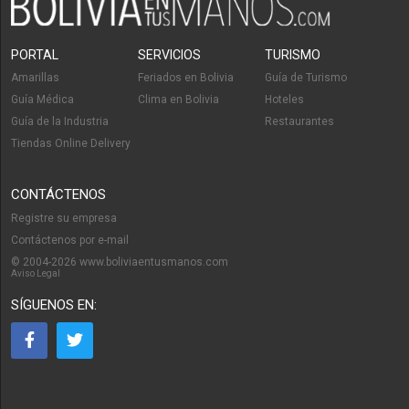
PORTAL
SERVICIOS
TURISMO
Amarillas
Feriados en Bolivia
Guía de Turismo
Guía Médica
Clima en Bolivia
Hoteles
Guía de la Industria
Restaurantes
Tiendas Online Delivery
CONTÁCTENOS
Registre su empresa
Contáctenos por e-mail
© 2004-2026 www.boliviaentusmanos.com
Aviso Legal
SÍGUENOS EN: