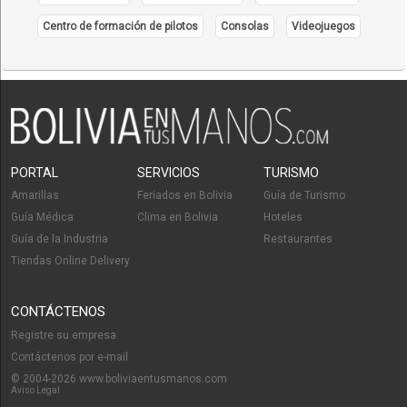
Centro de formación de pilotos
Consolas
Videojuegos
PORTAL
SERVICIOS
TURISMO
Amarillas
Feriados en Bolivia
Guía de Turismo
Guía Médica
Clima en Bolivia
Hoteles
Guía de la Industria
Restaurantes
Tiendas Online Delivery
CONTÁCTENOS
Registre su empresa
Contáctenos por e-mail
© 2004-2026 www.boliviaentusmanos.com
Aviso Legal