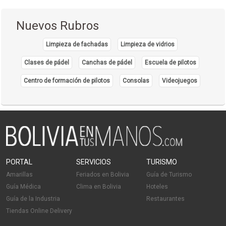
Nuevos Rubros
Limpieza de fachadas
Limpieza de vidrios
Clases de pádel
Canchas de pádel
Escuela de pilotos
Centro de formación de pilotos
Consolas
Videojuegos
PORTAL
SERVICIOS
TURISMO
Amarillas
Feriados en Bolivia
Guía de Turismo
Guía Médica
Clima en Bolivia
Hoteles
Guía de la Industria
Restaurantes
Tiendas Online Delivery