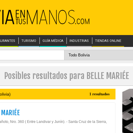
AURANTES
TURISMO
GUÍA MÉDICA
INDUSTRIAS
TIENDAS ONLINE
Posibles resultados para BELLE MARIÉE
livia)
1 resultados
 MARIÉE
ñoto, Nro. 360 ( Entre Landivar y Junín). - Santa Cruz de la Sierra,