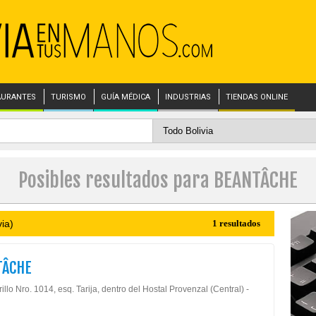
AURANTES
TURISMO
GUÍA MÉDICA
INDUSTRIAS
TIENDAS ONLINE
Posibles resultados para BEANTÂCHE
ia)
1 resultados
TÂCHE
illo Nro. 1014, esq. Tarija, dentro del Hostal Provenzal (Central) -