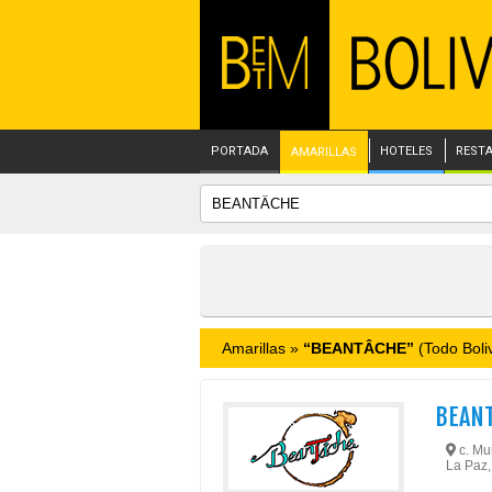
PORTADA
HOTELES
REST
AMARILLAS
Amarillas »
“BEANTÂCHE”
(Todo Boliv
BEAN
c. Mur
La Paz,