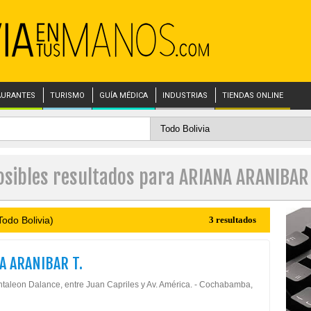
AURANTES
TURISMO
GUÍA MÉDICA
INDUSTRIAS
TIENDAS ONLINE
osibles resultados para ARIANA ARANIBAR 
odo Bolivia)
3 resultados
A ARANIBAR T.
ntaleon Dalance, entre Juan Capriles y Av. América. - Cochabamba,