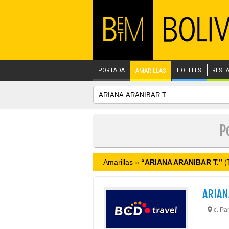
PORTADA
HOTELES
REST
AMARILLAS
P
Amarillas »
“ARIANA ARANIBAR T.”
(T
ARIAN
c. Pa