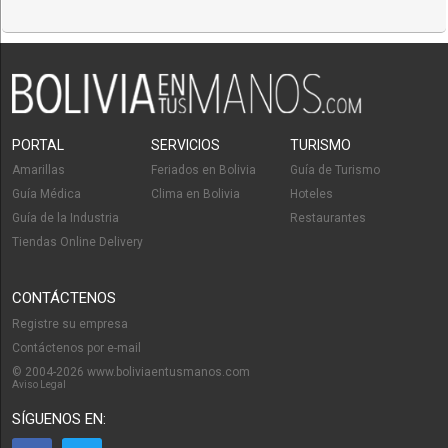
PORTAL
SERVICIOS
TURISMO
Amarillas
Feriados en Bolivia
Guía de Turismo
Guía Médica
Clima en Bolivia
Hoteles
Guía de la Industria
Restaurantes
Tiendas Online Delivery
CONTÁCTENOS
Registre su empresa
Contáctenos por e-mail
© 2004-2026 www.boliviaentusmanos.com
Aviso Legal
SÍGUENOS EN: