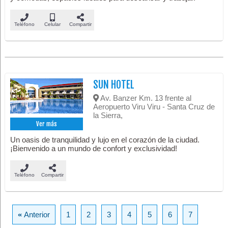
Teléfono
Celular
Compartir
SUN HOTEL
Av. Banzer Km. 13 frente al
Aeropuerto Viru Viru - Santa Cruz de
la Sierra,
Ver más
Un oasis de tranquilidad y lujo en el corazón de la ciudad.
¡Bienvenido a un mundo de confort y exclusividad!
Teléfono
Compartir
«
Anterior
1
2
3
4
5
6
7