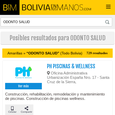
Togg
navi
Posibles resultados para ODONTO SALUD
Amarillas »
“ODONTO SALUD”
(Todo Bolivia)
729 resultados
PH PISCINAS & WELLNESS
Oficina Administrativa
Urbanización España Nro. 17 - Santa
Cruz de la Sierra,
Ver más
Construcción, rehabilitación, remodelación y mantenimiento
de piscinas. Construcción de piscinas wellness.
Celular
Compartir