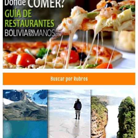
Implantología Dental
Implantes dentales
Médicos Odontólogos
Ortodoncia
Consultorio Dental
Clínica Dental
Blanqueamiento Dental
Administración, Asesores en
Configuración de Redes
Buscar por Rubros
Cámaras de seguridad
Datacenter
Rastreo Satelital
Redes inalambricas
Redes
Sistemas de Seguridad
Sistemas de vigilancia