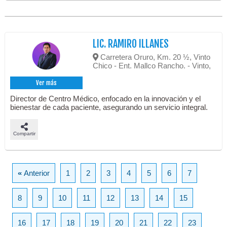
LIC. RAMIRO ILLANES
Carretera Oruro, Km. 20 ½, Vinto
Chico - Ent. Mallco Rancho. - Vinto,
Ver más
Director de Centro Médico, enfocado en la innovación y el
bienestar de cada paciente, asegurando un servicio integral.
Compartir
«
Anterior
1
2
3
4
5
6
7
8
9
10
11
12
13
14
15
16
17
18
19
20
21
22
23