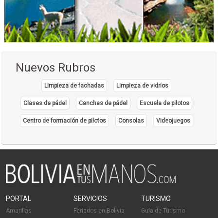
Telefonía IP
Vigilacia Electrónica
Ecografías
Mamografía
Resonancia Magnética
Nuevos Rubros
Tomografía
Diagnóstico por imágenes
Limpieza de fachadas
Limpieza de vidrios
Gabinete de psicología
Clases de pádel
Canchas de pádel
Escuela de pilotos
Orientación psicológica
Centro de formación de pilotos
Consolas
Videojuegos
Psicólogos
Psicoterapia
Psicologia Familiar
Consultorios Médicos
Salud: Centros Médicos
Ginecología
PORTAL
SERVICIOS
TURISMO
Laboratorios
Amarillas
Feriados en Bolivia
Guía de Turismo