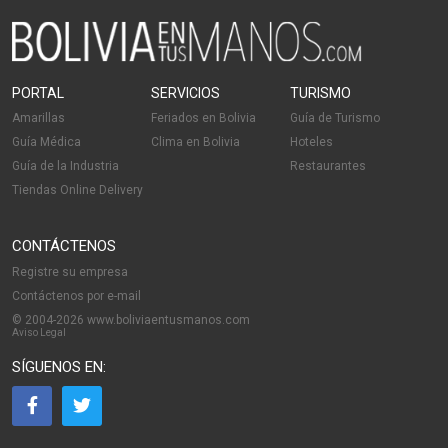
PORTAL
SERVICIOS
TURISMO
Amarillas
Feriados en Bolivia
Guía de Turismo
Guía Médica
Clima en Bolivia
Hoteles
Guía de la Industria
Restaurantes
Tiendas Online Delivery
CONTÁCTENOS
Registre su empresa
Contáctenos por e-mail
© 2004-2026 www.boliviaentusmanos.com
Aviso Legal
SÍGUENOS EN: