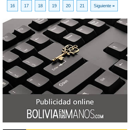
16
17
18
19
20
21
Siguiente
»