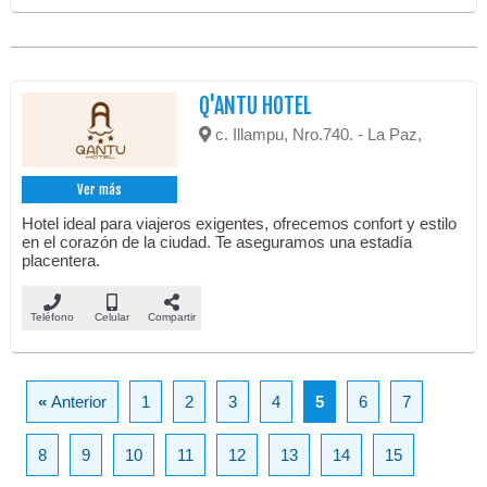
Q'ANTU HOTEL
c. Illampu, Nro.740. - La Paz,
Ver más
Hotel ideal para viajeros exigentes, ofrecemos confort y estilo
en el corazón de la ciudad. Te aseguramos una estadía
placentera.
Teléfono
Celular
Compartir
«
Anterior
1
2
3
4
5
6
7
8
9
10
11
12
13
14
15