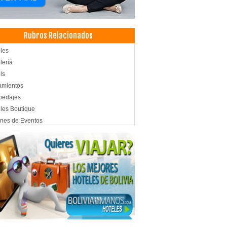
Rubros Relacionados
les
lería
ls
amientos
pedajes
les Boutique
nes de Eventos
inas