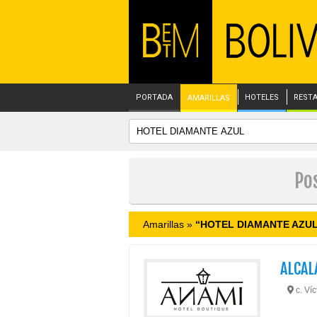
PORTADA
HOTELES
REST
AMARILLAS
Po
Amarillas »
“HOTEL DIAMANTE AZU
ALCAL
c. Ví