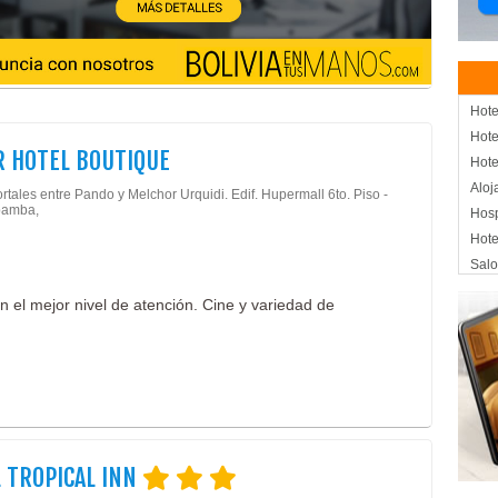
Hote
Hote
 HOTEL BOUTIQUE
Hote
Aloj
rtales entre Pando y Melchor Urquidi. Edif. Hupermall 6to. Piso -
amba,
Hos
Hote
Salo
Pisc
n el mejor nivel de atención. Cine y variedad de
 TROPICAL INN