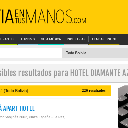
AURANTES
TURISMO
GUÍA MÉDICA
INDUSTRIAS
TIENDAS ONLINE
sibles resultados para HOTEL DIAMANTE A
L”
(Todo Bolivia)
226 resultados
Á APART HOTEL
ctor Sanjinéz 2662, Plaza España - La Paz,