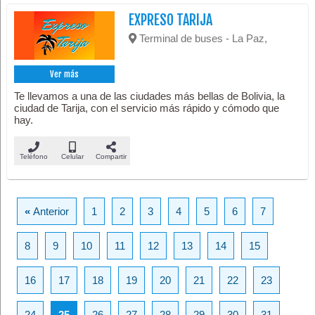
EXPRESO TARIJA
Terminal de buses - La Paz,
Ver más
Te llevamos a una de las ciudades más bellas de Bolivia, la
ciudad de Tarija, con el servicio más rápido y cómodo que
hay.
Teléfono
Celular
Compartir
«
Anterior
1
2
3
4
5
6
7
8
9
10
11
12
13
14
15
16
17
18
19
20
21
22
23
24
25
26
27
28
29
30
31