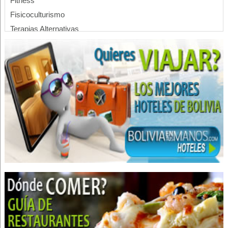
Fitness
Fisicoculturismo
Terapias Alternativas
Belleza Integral
Tratamiento de Varices
Medicina Hiperbárica
Ozonoterapia
Terapias Antiestrés
Cámara Hiperbárica
Oxigenación Hiperbárica
Magnetoterapia
Hoteles
Hotels
Aspiradoras
Artefactos para el Hogar
Artículos para el Hogar