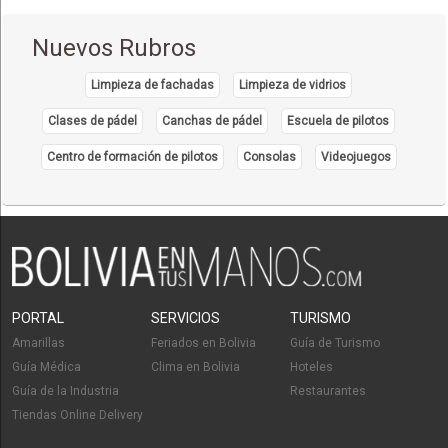
Envases y Bandejas Plásticas
Importadora de Plásticos
Nuevos Rubros
Plásticos, Artículos de
Plásticos, Envases de
Limpieza de fachadas
Limpieza de vidrios
Plásticos, Fábricas de
Clases de pádel
Canchas de pádel
Escuela de pilotos
Plásticos
Centro de formación de pilotos
Consolas
Videojuegos
Distribuidora de Productos de Plásticos Rey
Distribuidora de Productos de Plásticos la Papelera
Tachos
Cestos organizadores para cocina
Flotas
Servicio de Carga y Transporte
PORTAL
SERVICIOS
TURISMO
Transporte de Pasajeros
Amarillas
Feriados en Bolivia
Guía de Turismo
Transporte de Carga Nacional
Guía Médica
Clima en Bolivia
Hoteles
Transporte Terrestre
Guía de la Industria
Restaurantes
Tiendas Online Delivery
Transporte de carga terrestre