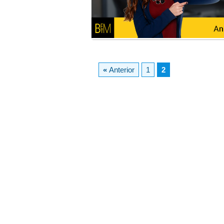
«
Anterior
1
2