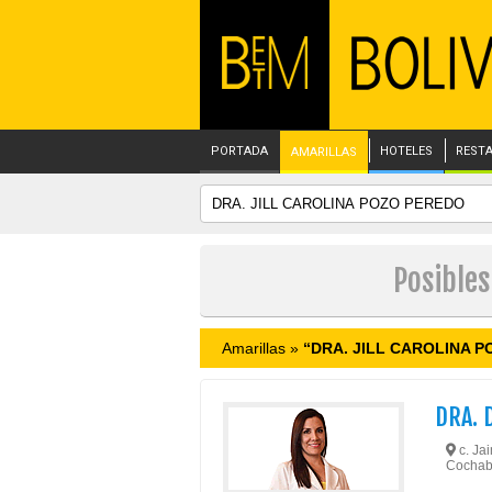
PORTADA
HOTELES
REST
AMARILLAS
Posible
Amarillas »
“DRA. JILL CAROLINA 
DRA. 
c. Ja
Cochab