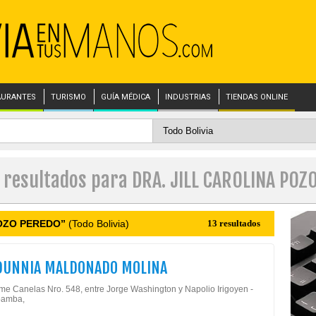
AURANTES
TURISMO
GUÍA MÉDICA
INDUSTRIAS
TIENDAS ONLINE
s resultados para DRA. JILL CAROLINA POZ
POZO PEREDO”
(Todo Bolivia)
13 resultados
DUNNIA MALDONADO MOLINA
ime Canelas Nro. 548, entre Jorge Washington y Napolio Irigoyen -
amba,