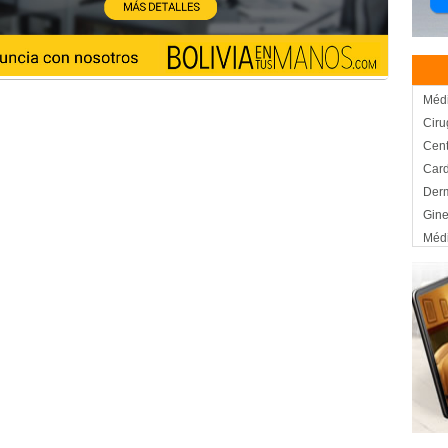
Méd
Ciru
Cent
Card
Derm
Gine
Médi
Médi
Médi
Médi
Salu
Trau
Salu