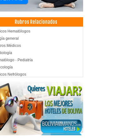
Rubros Relacionados
icos Hematólogos
gía general
ros Médicos
iología
atólogo - Pediatría
cología
cos Nefrólogos
co ginecólogo
cos Otorrinolaringólogos
cos Urólogos
d: Centros Médicos
matología urología
d: Hospitales