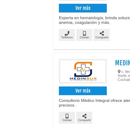
Ver más
Experta en hematología, brinda soluci
anemia, coagulación y más.
Teléfono
Celular
Compartir
MEDI
c. Ven
Norte, 
Cochab
Ver más
Consultorio Médico Integral ofrece at
precisos.
Celular
Compartir