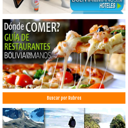
Clínica oftalmológica
Oftalmólogo pediatra
Cirujanos oftalmólogos
Clínica de ojos
Oftalmólogos para niños
Salud Integral
Médicos Cirujanos Pediátricos
Genética médica
Hospitales privados
Salud: Hospitales
Buscar por Rubros