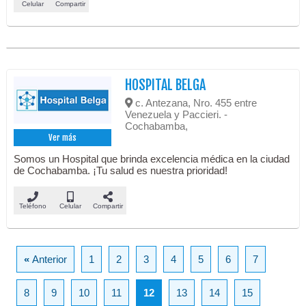
Celular
Compartir
HOSPITAL BELGA
c. Antezana, Nro. 455 entre
Venezuela y Paccieri. -
Cochabamba,
Ver más
Somos un Hospital que brinda excelencia médica en la ciudad
de Cochabamba. ¡Tu salud es nuestra prioridad!
Teléfono
Celular
Compartir
«
Anterior
1
2
3
4
5
6
7
8
9
10
11
12
13
14
15