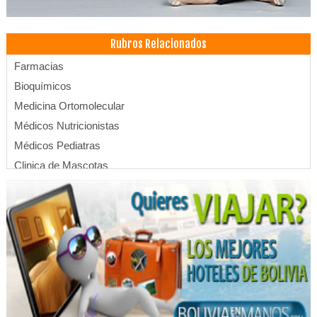
Rubros Relacionados
Farmacias
Bioquímicos
Medicina Ortomolecular
Médicos Nutricionistas
Médicos Pediatras
Clinica de Mascotas
Mascotas
Médicos Veterinarios
Veterinarias
Centros Oftalmológicos
Médicos Oftalmólogos
Oftalmología
Oculistas