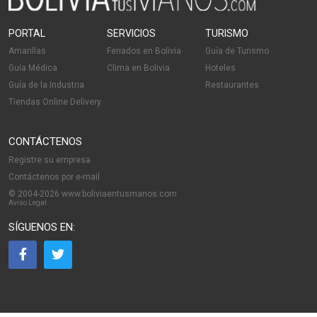
PORTAL
SERVICIOS
TURISMO
Amarillas
Feriados en Bolivia
Guía de Turismo
Guía Médica
Clima en Bolivia
Hoteles
Guía de la Industria
Restaurantes
Tiendas Online Delivery
CONTÁCTENOS
Registre su empresa
Contáctenos por e-mail
© 2004-2026 www.boliviaentusmanos.com
Aviso Legal
SÍGUENOS EN: