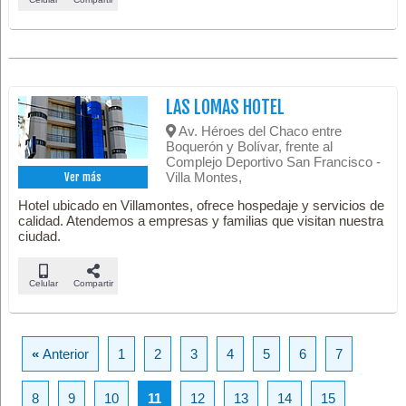
LAS LOMAS HOTEL
Av. Héroes del Chaco entre
Boquerón y Bolívar, frente al
Complejo Deportivo San Francisco -
Villa Montes,
Ver más
Hotel ubicado en Villamontes, ofrece hospedaje y servicios de
calidad. Atendemos a empresas y familias que visitan nuestra
ciudad.
Celular
Compartir
«
Anterior
1
2
3
4
5
6
7
8
9
10
11
12
13
14
15