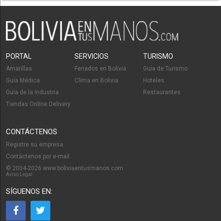
PORTAL
SERVICIOS
TURISMO
Amarillas
Feriados en Bolivia
Guía de Turismo
Guía Médica
Clima en Bolivia
Hoteles
Guía de la Industria
Restaurantes
Tiendas Online Delivery
CONTÁCTENOS
Registre su empresa
Contáctenos por e-mail
© 2004-2026 www.boliviaentusmanos.com
Aviso Legal
SÍGUENOS EN: