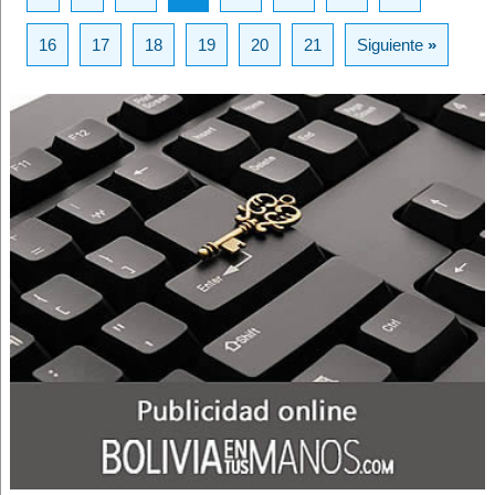
16
17
18
19
20
21
Siguiente
»