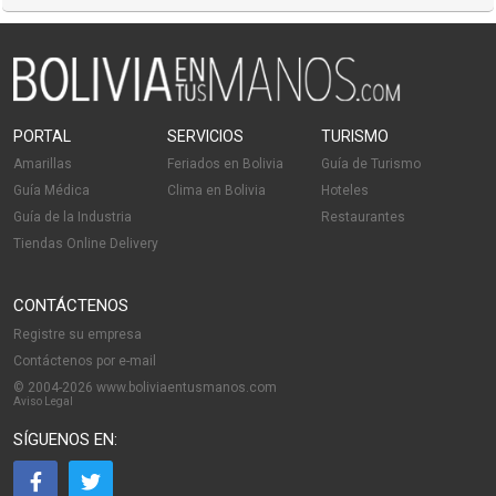
PORTAL
SERVICIOS
TURISMO
Amarillas
Feriados en Bolivia
Guía de Turismo
Guía Médica
Clima en Bolivia
Hoteles
Guía de la Industria
Restaurantes
Tiendas Online Delivery
CONTÁCTENOS
Registre su empresa
Contáctenos por e-mail
© 2004-2026 www.boliviaentusmanos.com
Aviso Legal
SÍGUENOS EN: