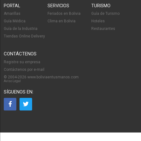
PORTAL
SERVICIOS
TURISMO
Amarillas
Feriados en Bolivia
Guía de Turismo
Guía Médica
Clima en Bolivia
Hoteles
Guía de la Industria
Restaurantes
Tiendas Online Delivery
CONTÁCTENOS
Registre su empresa
Contáctenos por e-mail
© 2004-2026 www.boliviaentusmanos.com
Aviso Legal
SÍGUENOS EN: