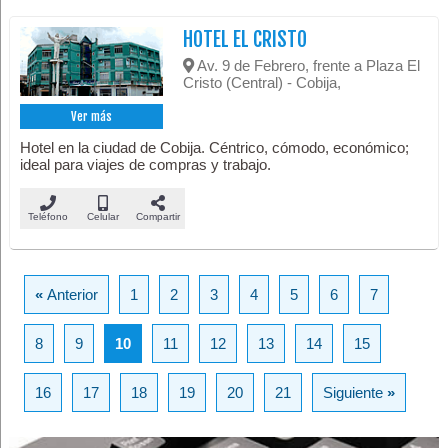
HOTEL EL CRISTO
Av. 9 de Febrero, frente a Plaza El
Cristo (Central) - Cobija,
Ver más
Hotel en la ciudad de Cobija. Céntrico, cómodo, económico;
ideal para viajes de compras y trabajo.
Teléfono
Celular
Compartir
«
Anterior
1
2
3
4
5
6
7
8
9
10
11
12
13
14
15
16
17
18
19
20
21
Siguiente
»