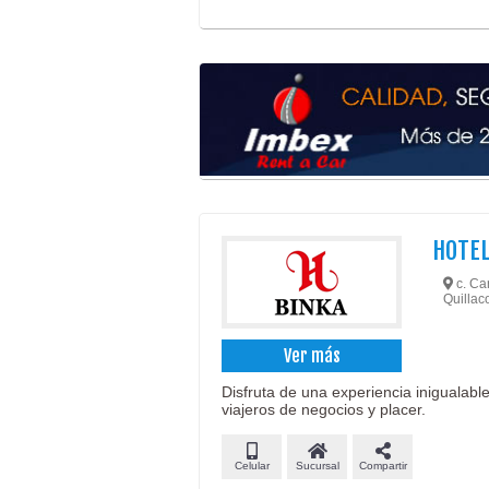
HOTEL
c. Car
Quillaco
Ver más
Disfruta de una experiencia inigualabl
viajeros de negocios y placer.
Celular
Sucursal
Compartir