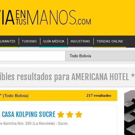
AURANTES
TURISMO
GUÍA MÉDICA
INDUSTRIAS
TIENDAS ONLINE
ibles resultados para AMERICANA HOTEL *
”
(Todo Bolivia)
217 resultados
 CASA KOLPING SUCRE
 Iturricha Nro. 265 (La Recoleta) - Sucre,