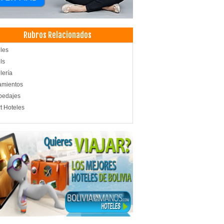
Rubros Relacionados
les
ls
lería
amientos
pedajes
t Hoteles