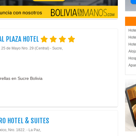
Hote
AL PLAZA HOTEL
Hote
Hote
 25 de Mayo Nro. 29 (Central) - Sucre,
Aloj
Hos
Apar
rellas en Sucre Bolivia
O HOTEL & SUITES
ico, Nro. 1822. - La Paz,