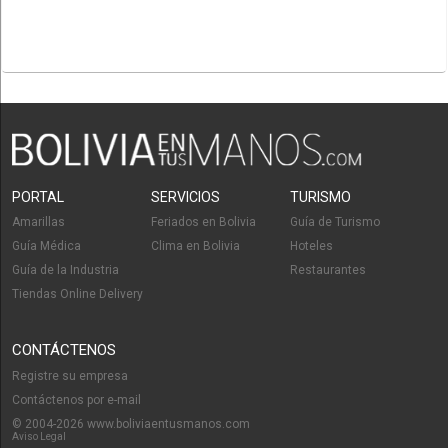
PORTAL
SERVICIOS
TURISMO
Amarillas
Feriados en Bolivia
Guía de Turismo
Guía Médica
Clima en Bolivia
Hoteles
Guía de la Industria
Restaurantes
Tiendas Online Delivery
CONTÁCTENOS
Registre su empresa
Contáctenos por e-mail
© 2004-2026 www.boliviaentusmanos.com
Aviso Legal