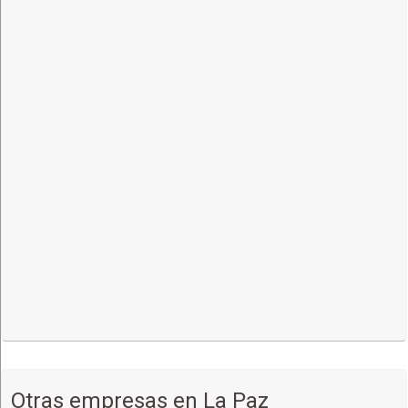
OFICINAS:
La Paz:
Plaza Tomas Katari Nro. 37 Telf.: 2-459045
Copacabana:
Plaza Sucre Telf.: (02-862)2234
El Alto
: Terminal el Alto Telf.: 2-866284
VIAJES INTERNACIONALES:
La Paz – Puno – Cuzco
Arequipa – Tacna – Ilo
Contrato para delegaciones y grupos.
Otras empresas en La Paz