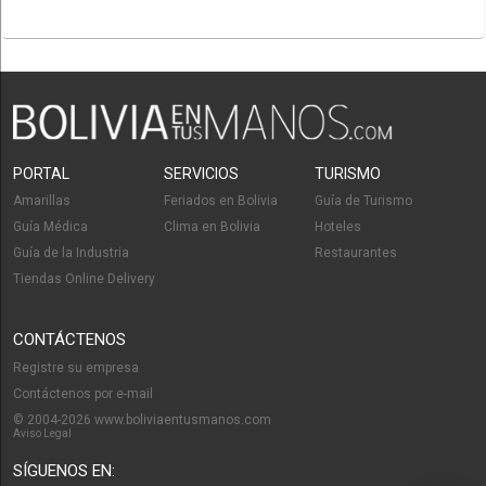
PORTAL
SERVICIOS
TURISMO
Amarillas
Feriados en Bolivia
Guía de Turismo
Guía Médica
Clima en Bolivia
Hoteles
Guía de la Industria
Restaurantes
Tiendas Online Delivery
CONTÁCTENOS
Registre su empresa
Contáctenos por e-mail
© 2004-2026 www.boliviaentusmanos.com
Aviso Legal
SÍGUENOS EN: