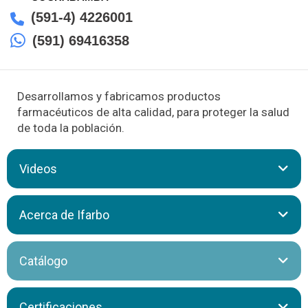
(591-4) 4226001
(591) 69416358
Desarrollamos y fabricamos productos
farmacéuticos de alta calidad, para proteger la salud
de toda la población.
Videos
Acerca de Ifarbo
IFARBO Ltda. “Industria Farmacéutica Boliviana” fue fundada
Catálogo
en Cochabamba el 24 de marzo de 1977. Desde entonces,
elaboramos productos farmacéuticos con los más altos
estándares de calidad, en una planta certificada bajo Buenas
Certificaciones