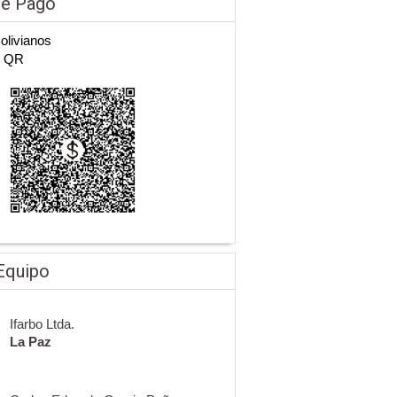
de Pago
Bolivianos
n QR
Equipo
Ifarbo Ltda.
La Paz