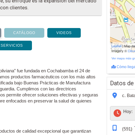
e, su enfoque es la expansión del mercado
 con clientes.
CATÁLOGO
VIDEOS
200 m
SERVICIOS
Leaflet
| Map d
500 ft
Imagery ©
Clo
Ver mapa más g
Cómo llega
oliviana” fue fundada en Cochabamba el 24 de
amos productos farmacéuticos con los más altos
Datos de
rtificada bajo Buenas Prácticas de Manufactura
guardia. Cumplimos con las directrices
nos permite ofrecer soluciones efectivas y seguras
c. Bata
re enfocados en preservar la salud de quienes
Hoy:
(591)
oductos de calidad excepcional que garantizan