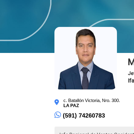
M
Je
If
c. Batallón Victoria, Nro. 300.
LA PAZ
(591) 74260783