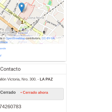
ata ©
OpenStreetMap
contributors,
CC-BY-SA
,
udMade
rande
r
 Contacto
llón Victoria, Nro. 300. -
LA PAZ
Cerrado
• Cerrado ahora
74260783