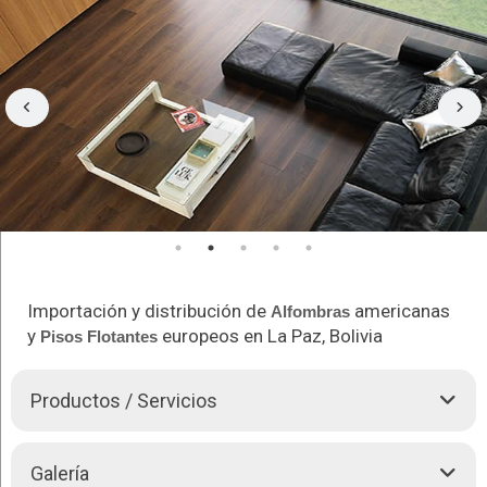
Importación y distribución de
americanas
Alfombras
y
europeos en La Paz, Bolivia
Pisos Flotantes
Productos / Servicios
FBG & V IMPORTACIONES
, desde 1996,
F.B.G.& v.
Galería
IMPORTACIONES
se dedica a la importación directa, la