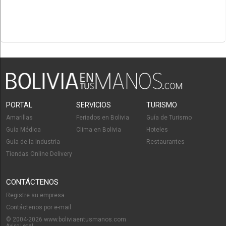
PORTAL
SERVICIOS
TURISMO
Amarillas
Feriados en Bolivia
Guía de Turismo
Guía Médica
Clima en Bolivia
Hoteles
Guía de la Industria
Restaurantes
Tiendas Online Delivery
CONTÁCTENOS
Registre su empresa
Contáctenos por e-mail
© 2004-2026 www.boliviaentusmanos.com
Aviso Legal