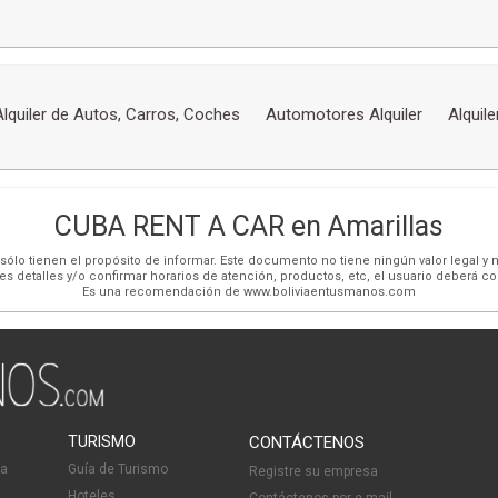
Alquiler de Autos, Carros, Coches
Automotores Alquiler
Alquile
CUBA RENT A CAR en Amarillas
ólo tienen el propósito de informar. Este documento no tiene ningún valor legal y n
es detalles y/o confirmar horarios de atención, productos, etc, el usuario deberá c
Es una recomendación de www.boliviaentusmanos.com
TURISMO
CONTÁCTENOS
ia
Guía de Turismo
Registre su empresa
Hoteles