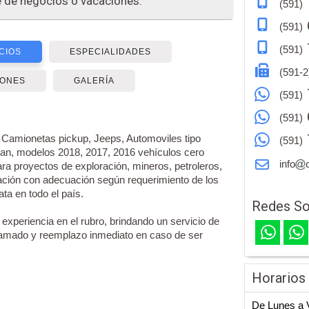
je de negocios o vacaciones.
(591)
(591)
(591)
CIOS
ESPECIALIDADES
(591-2
IONES
GALERÍA
(591)
(591)
 Camionetas pickup, Jeeps, Automoviles tipo
(591)
an, modelos 2018, 2017, 2016 vehículos cero
info
ra proyectos de exploración, mineros, petroleros,
ación con adecuación según requerimiento de los
ata en todo el país.
Redes So
xperiencia en el rubro, brindando un servicio de
amado y reemplazo inmediato en caso de ser
Horarios
De Lunes a V