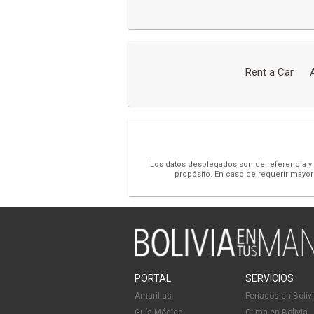
Rent a Car
Los datos desplegados son de referencia y s
propósito. En caso de requerir mayor
PORTAL
SERVICIOS
Amarillas
Feriados en Boliv
Guía Médica
Clima en Bolivia