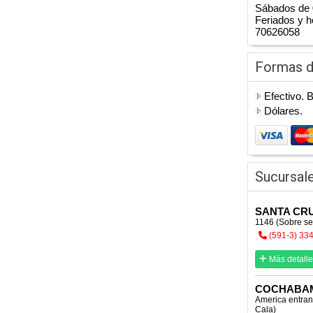
Sábados de 
Feriados y h
70626058
Formas 
Efectivo. 
Dólares.
Sucursal
SANTA CRU
1146 (Sobre se
(591-3) 33
Más detalle
COCHABA
America entran
Cala)