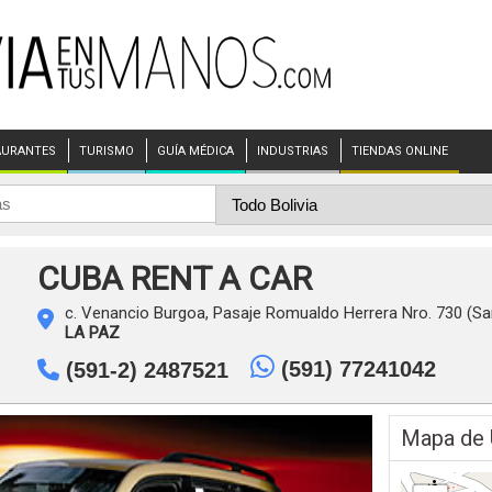
AURANTES
TURISMO
GUÍA MÉDICA
INDUSTRIAS
TIENDAS ONLINE
CUBA RENT A CAR
c. Venancio Burgoa, Pasaje Romualdo Herrera Nro. 730 (Sa
LA PAZ
(591) 77241042
(591-2) 2487521
Mapa de 