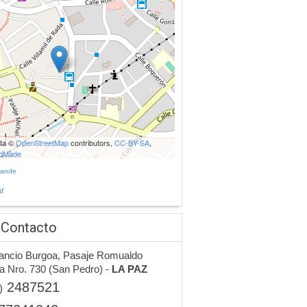
ata ©
OpenStreetMap
contributors,
CC-BY-SA
,
udMade
rande
r
 Contacto
nancio Burgoa, Pasaje Romualdo
a Nro. 730 (San Pedro) -
LA PAZ
2487521
)