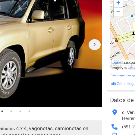
+
−
200 m
Leaflet
| Map d
500 ft
Imagery ©
Clo
Ver mapa más g
Cómo llega
Datos de
c. Ve
Herrer
(591-2
4 x 4, vagonetas, camionetas en
hículos