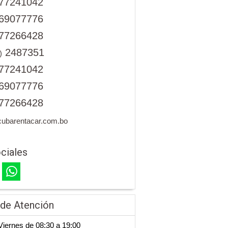
77241042
69077776
77266428
2487351
)
77241042
69077776
77266428
cubarentacar.com.bo
ciales
 de Atención
iernes de 08:30 a 19:00