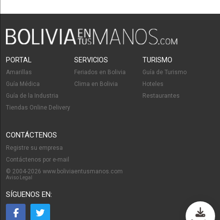
PORTAL
SERVICIOS
TURISMO
Amarillas
Feriados en Bolivia
Guía de Turismo
Guía Médica
Clima en Bolivia
Hoteles
Guía de la Industria
Restaurantes
Tiendas Online Delivery
CONTÁCTENOS
Registre su empresa
Contáctenos por e-mail
© 2004-2026 www.boliviaentusmanos.com
Aviso Legal
SÍGUENOS EN: