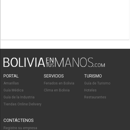
PORTAL
SERVICIOS
TURISMO
Amarillas
Feriados en Bolivia
Guía de Turismo
Guía Médica
Clima en Bolivia
Hoteles
Guía de la Industria
Restaurantes
Tiendas Online Delivery
CONTÁCTENOS
Registre su empresa