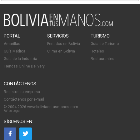
PORTAL
SERVICIOS
TURISMO
Amarillas
Feriados en Bolivia
Guía de Turismo
Guía Médica
Clima en Bolivia
Hoteles
Guía de la Industria
Restaurantes
Tiendas Online Delivery
CONTÁCTENOS
Registre su empresa
Contáctenos por e-mail
© 2004-2026 www.boliviaentusmanos.com
Aviso Legal
SÍGUENOS EN: