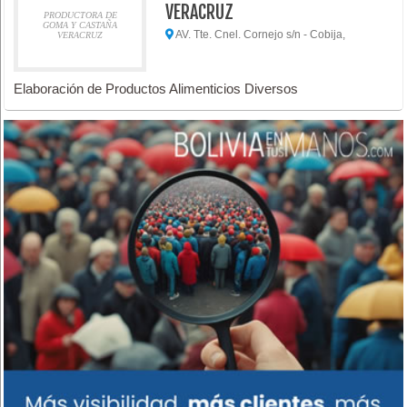
VERACRUZ
PRODUCTORA DE
GOMA Y CASTAÑA
AV. Tte. Cnel. Cornejo s/n - Cobija,
VERACRUZ
Elaboración de Productos Alimenticios Diversos