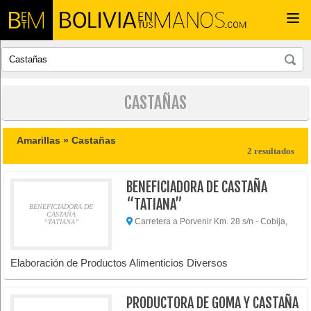
Togg
navi
CASTAÑAS
Amarillas »
Castañas
2 resultados
BENEFICIADORA DE CASTAÑA
“TATIANA”
BENEFICIADORA DE
CASTAÑA
Carretera a Porvenir Km. 28 s/n - Cobija,
“TATIANA”
Elaboración de Productos Alimenticios Diversos
PRODUCTORA DE GOMA Y CASTAÑA