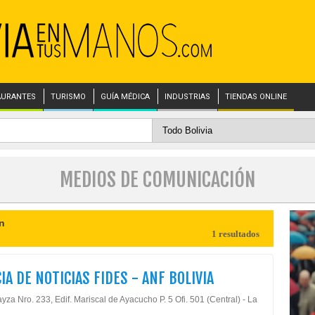
AURANTES
TURISMO
GUÍA MÉDICA
INDUSTRIAS
TIENDAS ONLINE
MEDIOS DE COMUNICACIÓN
n
1 resultados
IA DE NOTICIAS FIDES - ANF BOLIVIA
yza Nro. 233, Edif. Mariscal de Ayacucho P. 5 Ofi. 501 (Central) - La