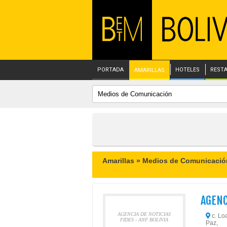
PORTADA
HOTELES
REST
AMARILLAS
Amarillas »
Medios de Comunicació
AGENC
AGENCIA DE NOTICIAS
c. Loa
FIDES - ANF BOLIVIA
Paz,