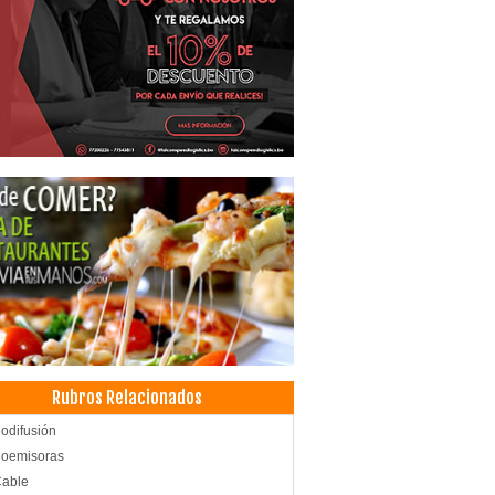
Rubros Relacionados
odifusión
ioemisoras
Cable