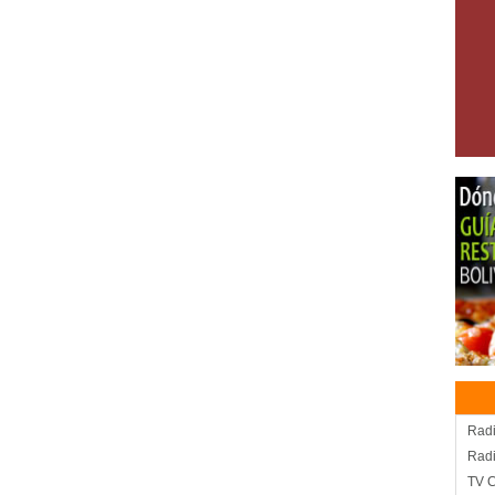
Radi
Rad
TV 