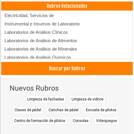
Rubros Relacionados
Electricidad, Servicios de
Instrumental e Insumos de Laboratorio
Laboratorios de Análisis Clínicos
Laboratorios de Análisis de Alimentos
Laboratorios de Análisis de Minerales
Laboratorios de Análisis Químicos
Laboratorios Farmacéuticos
Buscar por Rubros
Laboratorios, Accesorios para
Materiales para Laboratorios
Nuevos Rubros
Laboratorios: Equipos e Insumos
Reactivos para Laboratorios
Limpieza de fachadas
Limpieza de vidrios
Medidores eléctricos
Clases de pádel
Canchas de pádel
Escuela de pilotos
Centro de formación de pilotos
Consolas
Videojuegos